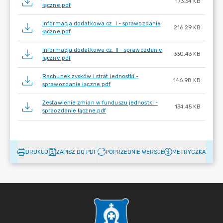
173.34 KB
łączne.pdf
Informacja dodatkowa cz. I - sprawozdanie
216.29 KB
łączne.pdf
Informacja dodatkowa cz. II - sprawozdanie
330.43 KB
łączne.pdf
Rachunek zysków i strat jednostki -
146.98 KB
sprawozdanie łączne.pdf
Zestawienie zmian w funduszu jednostki -
134.45 KB
spraozdanie łączne.pdf
DRUKUJ
ZAPISZ DO PDF
POPRZEDNIE WERSJE
METRYCZKA