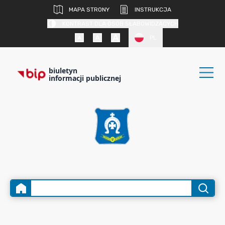
MAPA STRONY
INSTRUKCJA
KONTRAST DLA OSÓB SŁABOWIDZĄCYCH
PL
biuletyn
informacji publicznej