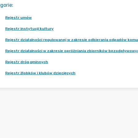
gorie
:
Rejestr umów
Rejestr instytucji kultury
Rejestr działalności regulowanej w zakresie odbierania odpadów komu
Rejestr działalności w zakresie opróżniania zbiorników bezodpływowy
Rejestr dróg gminnych
Rejestr żłobków i klubów dziecięcych