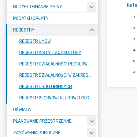
Kate
BUDŻET I FINANSE GMINY
1
.
PODATKI I OPŁATY
2
.
REJESTRY
3
.
REJESTR UMÓW
4
.
REJESTR INSTYTUCJI KULTURY
5
.
REJESTR DZIAŁALNOŚCI REGULOWANEJ W ZAKRESIE ODBIERANIA ODPADÓW KOMUNALNYCH OD WŁAŚCICIELI NIERUCHOMOŚCI Z TERENU GMINY LESZNO
6
.
REJESTR DZIAŁALNOŚCI W ZAKRESIE OPRÓŻNIANIA ZBIORNIKÓW BEZODPŁYWOWYCH I TRANSPORTU NIECZYSTOŚCI PŁYNNYCH
REJESTR DRÓG GMINNYCH
REJESTR ŻŁOBKÓW I KLUBÓW DZIECIĘCYCH
OŚWIATA
PLANOWANIE PRZESTRZENNE
ZAMÓWIENIA PUBLICZNE