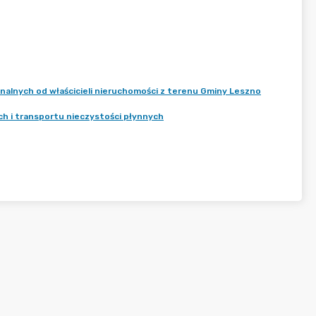
nalnych od właścicieli nieruchomości z terenu Gminy Leszno
ch i transportu nieczystości płynnych