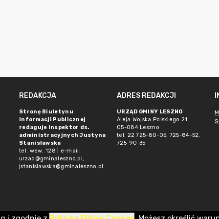
REDAKCJA
ADRES REDAKCJI
Stronę Biuletynu
URZĄD GMINY LESZNO
M
Informacji Publicznej
Aleja Wojska Polskiego 21
S
redaguje inspektor ds.
05-084 Leszno
administracyjnych Justyna
tel. 22 725-80-05, 725-84-52,
Stanisławska
725-90-35
tel. wew. 128 | e-mail:
urzad@gminaleszno.pl
,
jstanislawska@gminaleszno.pl
ug i zgodnie z
Polityką Plików Cookies
. Możesz określić waru