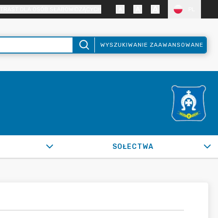
TRAST DLA OSÓB SŁABOWIDZĄCYCH
PL
WYSZUKIWANIE ZAAWANSOWANE
SOŁECTWA