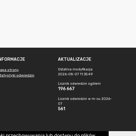
INFORMACJE
AKTUALIZACJE
Ostatnia modyfikacja
apa strony
2026-08-07 11:35:49
tatystyki odwiedzin
Licznik odwiedzin ogółem
196 667
Licznik odwiedzin w m-cu 2026-
07
561
nki przechowywania lub dostępu do plików