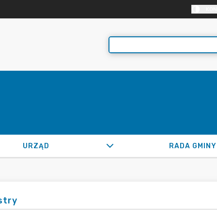
KON
URZĄD
RADA GMINY
stry