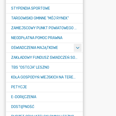
STYPENDIA SPORTOWE
TARGOWISKO GMINNE "MÓJ RYNEK"
ZAMIEJSCOWY PUNKT POWIATOWEGO URZĘDU PRACY W LESZNIE
NIEODPŁATNA POMOC PRAWNA
OŚWIADCZENIA MAJĄTKOWE
ZAKŁADOWY FUNDUSZ ŚWIADCZEŃ SOCJALNYCH (ZFŚS)
TBS "OSTOJA" LESZNO
KOŁA GOSPODYŃ WIEJSKICH NA TERENIE GMINY LESZNO
PETYCJE
E-DORĘCZENIA
DOSTĘPNOŚĆ