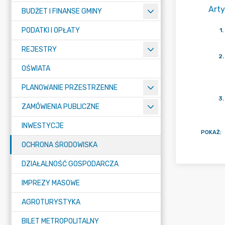
Arty
BUDŻET I FINANSE GMINY
PODATKI I OPŁATY
1
.
REJESTRY
2
.
OŚWIATA
PLANOWANIE PRZESTRZENNE
3
.
ZAMÓWIENIA PUBLICZNE
INWESTYCJE
POKAŻ
:
OCHRONA ŚRODOWISKA
DZIAŁALNOŚĆ GOSPODARCZA
IMPREZY MASOWE
AGROTURYSTYKA
BILET METROPOLITALNY