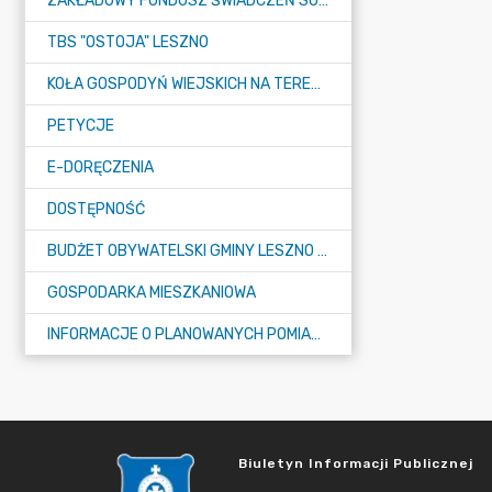
ZAKŁADOWY FUNDUSZ ŚWIADCZEŃ SOCJALNYCH (ZFŚS)
TBS "OSTOJA" LESZNO
KOŁA GOSPODYŃ WIEJSKICH NA TERENIE GMINY LESZNO
PETYCJE
E-DORĘCZENIA
DOSTĘPNOŚĆ
BUDŻET OBYWATELSKI GMINY LESZNO NA 2026 ROK
GOSPODARKA MIESZKANIOWA
INFORMACJE O PLANOWANYCH POMIARACH PÓL ELEKTROMAGNETYCZNYCH
Biuletyn Informacji Publicznej