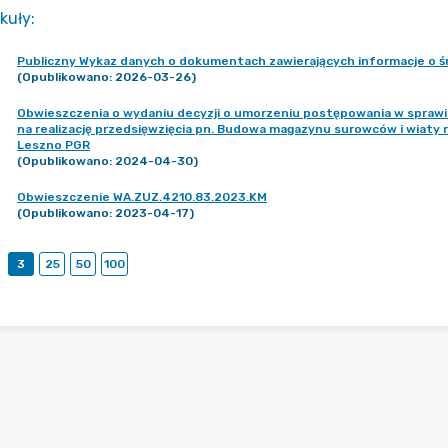
kuły
:
Publiczny Wykaz danych o dokumentach zawierających informacje o 
(Opublikowano: 2026-03-26)
Obwieszczenia o wydaniu decyzji o umorzeniu postępowania w spraw
na realizację przedsięwzięcia pn. Budowa magazynu surowców i wiaty n
Leszno PGR
(Opublikowano: 2024-04-30)
Obwieszczenie WA.ZUZ.4210.83.2023.KM
(Opublikowano: 2023-04-17)
3
25
50
100