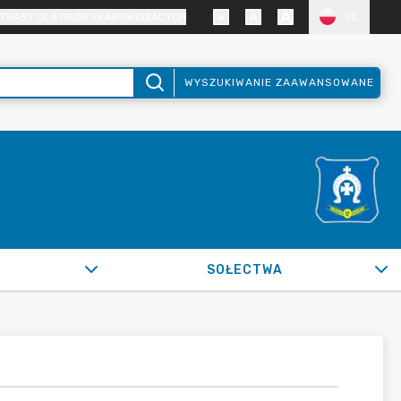
TRAST DLA OSÓB SŁABOWIDZĄCYCH
PL
WYSZUKIWANIE ZAAWANSOWANE
SOŁECTWA