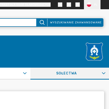
TRAST DLA OSÓB SŁABOWIDZĄCYCH
PL
WYSZUKIWANIE ZAAWANSOWANE
SOŁECTWA