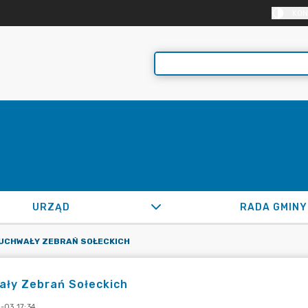
KON
URZĄD
RADA GMINY
UCHWAŁY ZEBRAŃ SOŁECKICH
ały Zebrań Sołeckich
-03 17:34