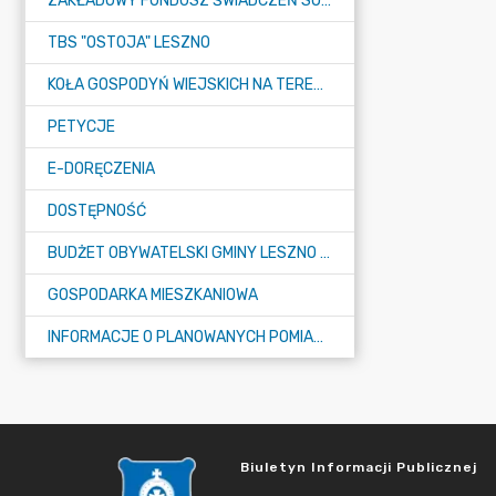
ZAKŁADOWY FUNDUSZ ŚWIADCZEŃ SOCJALNYCH (ZFŚS)
TBS "OSTOJA" LESZNO
KOŁA GOSPODYŃ WIEJSKICH NA TERENIE GMINY LESZNO
PETYCJE
E-DORĘCZENIA
DOSTĘPNOŚĆ
BUDŻET OBYWATELSKI GMINY LESZNO NA 2026 ROK
GOSPODARKA MIESZKANIOWA
INFORMACJE O PLANOWANYCH POMIARACH PÓL ELEKTROMAGNETYCZNYCH
Biuletyn Informacji Publicznej