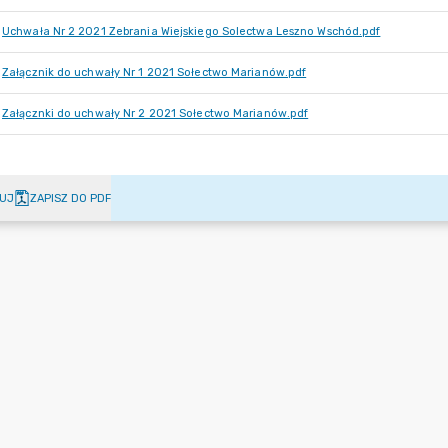
Uchwała Nr 2 2021 Zebrania Wiejskiego Solectwa Leszno Wschód.pdf
Załącznik do uchwały Nr 1 2021 Sołectwo Marianów.pdf
Załącznki do uchwały Nr 2 2021 Sołectwo Marianów.pdf
UJ
ZAPISZ DO PDF