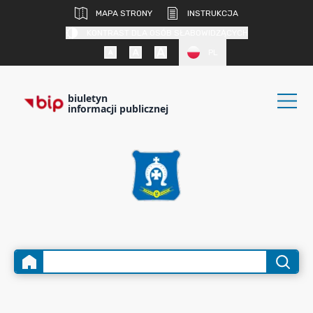
MAPA STRONY
INSTRUKCJA
KONTRAST DLA OSÓB SŁABOWIDZĄCYCH
PL
biuletyn
informacji publicznej