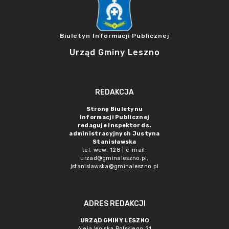
Biuletyn Informacji Publicznej
Urząd Gminy Leszno
REDAKCJA
Stronę Biuletynu
Informacji Publicznej
redaguje inspektor ds.
administracyjnych Justyna
Stanisławska
tel. wew. 128 | e-mail:
urzad@gminaleszno.pl
,
jstanislawska@gminaleszno.pl
ADRES REDAKCJI
URZĄD GMINY LESZNO
Aleja Wojska Polskiego 21