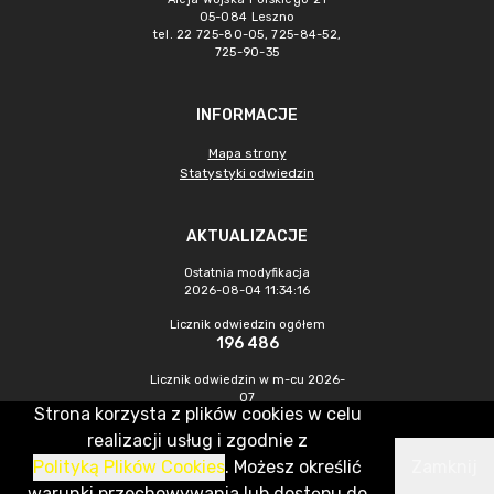
05-084 Leszno
tel. 22 725-80-05, 725-84-52,
725-90-35
INFORMACJE
Mapa strony
Statystyki odwiedzin
AKTUALIZACJE
Ostatnia modyfikacja
2026-08-04 11:34:16
Licznik odwiedzin ogółem
196 486
Licznik odwiedzin w m-cu 2026-
07
Strona korzysta z plików cookies w celu
380
realizacji usług i zgodnie z
Polityką Plików Cookies
. Możesz określić
Zamknij
CMS & Hosting: Nefeni Sp. z o.o.
warunki przechowywania lub dostępu do