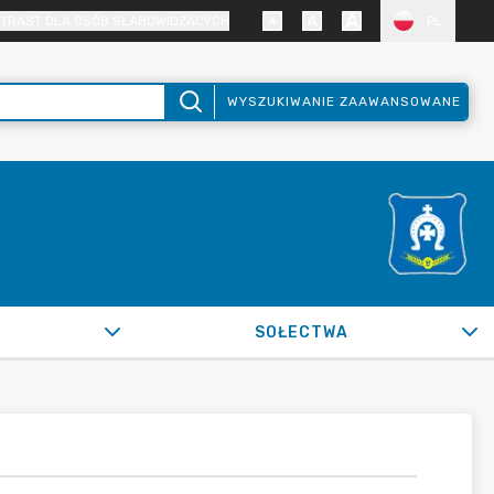
TRAST DLA OSÓB SŁABOWIDZĄCYCH
PL
WYSZUKIWANIE ZAAWANSOWANE
SOŁECTWA