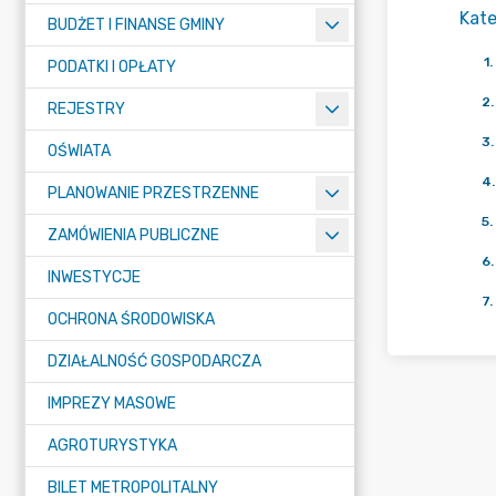
Kate
BUDŻET I FINANSE GMINY
1
.
PODATKI I OPŁATY
2
.
REJESTRY
3
.
OŚWIATA
4
.
PLANOWANIE PRZESTRZENNE
5
.
ZAMÓWIENIA PUBLICZNE
6
.
INWESTYCJE
7
.
OCHRONA ŚRODOWISKA
DZIAŁALNOŚĆ GOSPODARCZA
IMPREZY MASOWE
AGROTURYSTYKA
BILET METROPOLITALNY