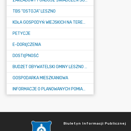
ZAKŁADOWY FUNDUSZ ŚWIADCZEŃ SOCJALNYCH (ZFŚS)
TBS "OSTOJA" LESZNO
KOŁA GOSPODYŃ WIEJSKICH NA TERENIE GMINY LESZNO
PETYCJE
E-DORĘCZENIA
DOSTĘPNOŚĆ
BUDŻET OBYWATELSKI GMINY LESZNO NA 2026 ROK
GOSPODARKA MIESZKANIOWA
INFORMACJE O PLANOWANYCH POMIARACH PÓL ELEKTROMAGNETYCZNYCH
Biuletyn Informacji Publicznej