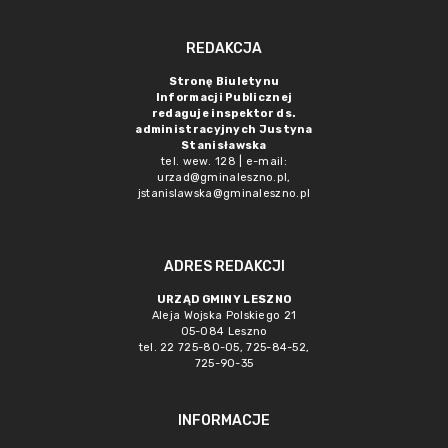
REDAKCJA
Stronę Biuletynu
Informacji Publicznej
redaguje inspektor ds.
administracyjnych Justyna
Stanisławska
tel. wew. 128 | e-mail:
urzad@gminaleszno.pl
,
jstanislawska@gminaleszno.pl
ADRES REDAKCJI
URZĄD GMINY LESZNO
Aleja Wojska Polskiego 21
05-084 Leszno
tel. 22 725-80-05, 725-84-52,
725-90-35
INFORMACJE