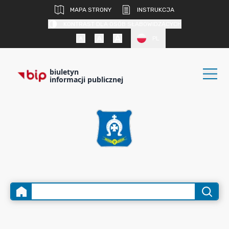
MAPA STRONY
INSTRUKCJA
KONTRAST DLA OSÓB SŁABOWIDZĄCYCH
PL
biuletyn
informacji publicznej