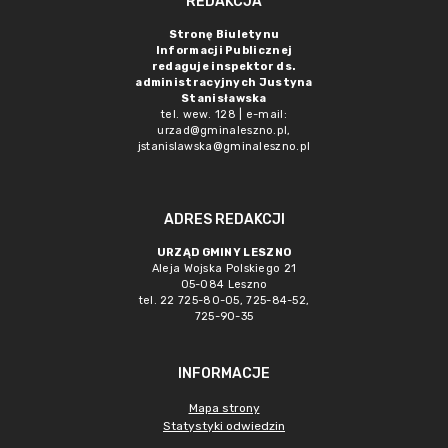
REDAKCJA
Stronę Biuletynu
Informacji Publicznej
redaguje inspektor ds.
administracyjnych Justyna
Stanisławska
tel. wew. 128 | e-mail:
urzad@gminaleszno.pl
,
jstanislawska@gminaleszno.pl
ADRES REDAKCJI
URZĄD GMINY LESZNO
Aleja Wojska Polskiego 21
05-084 Leszno
tel. 22 725-80-05, 725-84-52,
725-90-35
INFORMACJE
Mapa strony
Statystyki odwiedzin