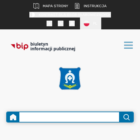
MAPA STRONY
INSTRUKCJA
KONTRAST DLA OSÓB SŁABOWIDZĄCYCH
PL
biuletyn
informacji publicznej