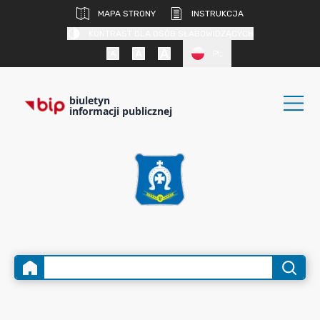
MAPA STRONY
INSTRUKCJA
KONTRAST DLA OSÓB SŁABOWIDZĄCYCH
PL
biuletyn
informacji publicznej