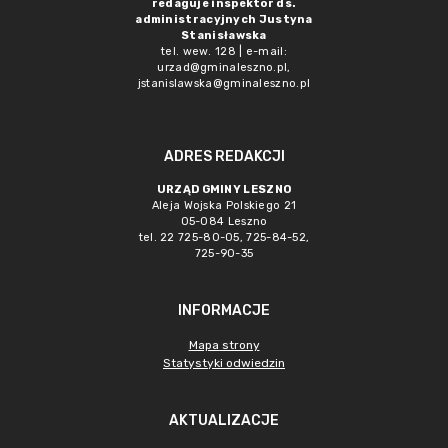
redaguje inspektor ds.
administracyjnych Justyna
Stanisławska
tel. wew. 128 | e-mail:
urzad@gminaleszno.pl
,
jstanislawska@gminaleszno.pl
ADRES REDAKCJI
URZĄD GMINY LESZNO
Aleja Wojska Polskiego 21
05-084 Leszno
tel. 22 725-80-05, 725-84-52,
725-90-35
INFORMACJE
Mapa strony
Statystyki odwiedzin
AKTUALIZACJE