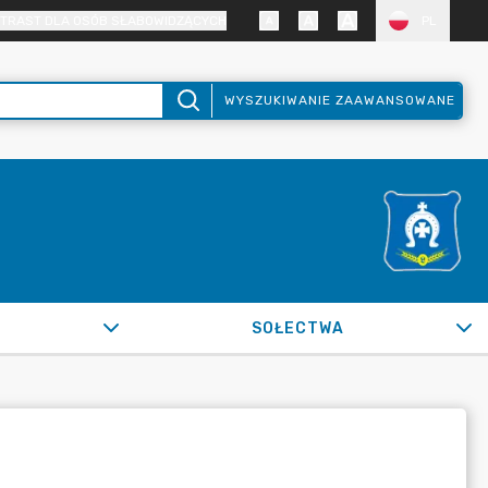
TRAST DLA OSÓB SŁABOWIDZĄCYCH
PL
WYSZUKIWANIE ZAAWANSOWANE
SOŁECTWA