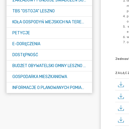
ZAKŁADOWY FUNDUSZ ŚWIADCZEŃ SOCJALNYCH (ZFŚS)
TBS "OSTOJA" LESZNO
KOŁA GOSPODYŃ WIEJSKICH NA TERENIE GMINY LESZNO
PETYCJE
E-DORĘCZENIA
DOSTĘPNOŚĆ
BUDŻET OBYWATELSKI GMINY LESZNO NA 2026 ROK
ZAŁĄCZ
GOSPODARKA MIESZKANIOWA
INFORMACJE O PLANOWANYCH POMIARACH PÓL ELEKTROMAGNETYCZNYCH