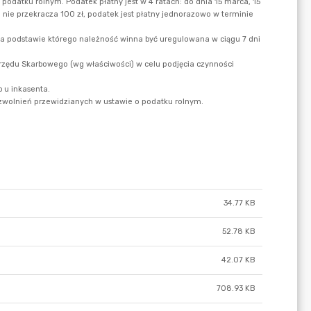
34.77 KB
52.78 KB
42.07 KB
708.93 KB