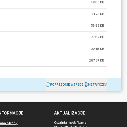
49.05 KB
41.75 KB
33.83 KB
37.87 KB
32.18 KB
287.67 KB
POPRZEDNIE WERSJE
METRYCZKA
INFORMACJE
AKTUALIZACJE
Ostatnia modyfikacja
apa strony