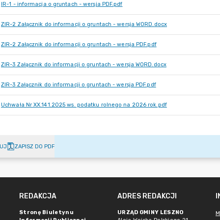
IR-1 - informacja o gruntach - wersja PDF.pdf
ZIR-2 Załącznik do informacji o gruntach - wersja WORD.docx
ZIR-2 Załącznik do informacji o gruntach - wersja PDF.pdf
ZIR-3 Załącznik do informacji o gruntach - wersja WORD.docx
ZIR-3 Załącznik do informacji o gruntach - wersja PDF.pdf
Uchwała Nr XX.141.2025 ws. podatku rolnego na 2026 rok.pdf
UJ
ZAPISZ DO PDF
REDAKCJA
ADRES REDAKCJI
Stronę Biuletynu
URZĄD GMINY LESZNO
M