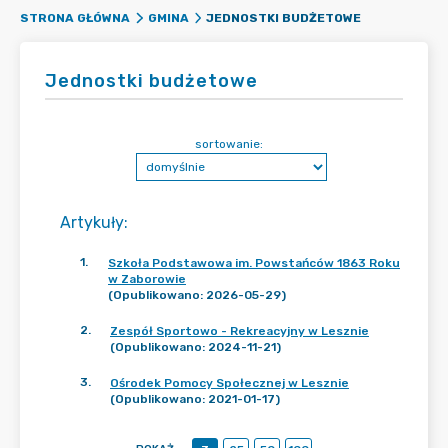
JEDNOSTKI BUDŻETOWE
STRONA GŁÓWNA
GMINA
Jednostki budżetowe
sortowanie:
Artykuły
:
1
.
Szkoła Podstawowa im. Powstańców 1863 Roku
w Zaborowie
(Opublikowano: 2026-05-29)
2
.
Zespół Sportowo - Rekreacyjny w Lesznie
(Opublikowano: 2024-11-21)
3
.
Ośrodek Pomocy Społecznej w Lesznie
(Opublikowano: 2021-01-17)