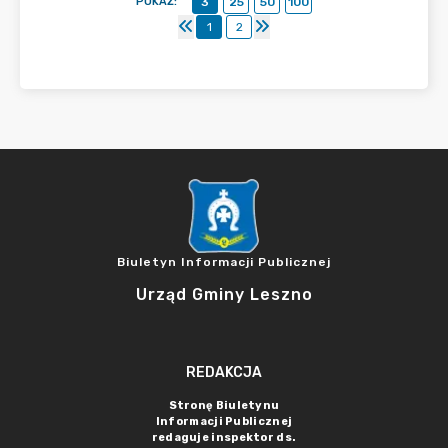
POKAŻ
:
3
25
50
100
1
2
Biuletyn Informacji Publicznej
Urząd Gminy Leszno
REDAKCJA
Stronę Biuletynu
Informacji Publicznej
redaguje inspektor ds.