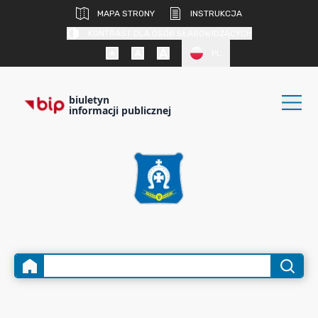
MAPA STRONY
INSTRUKCJA
KONTRAST DLA OSÓB SŁABOWIDZĄCYCH
PL
biuletyn
informacji publicznej