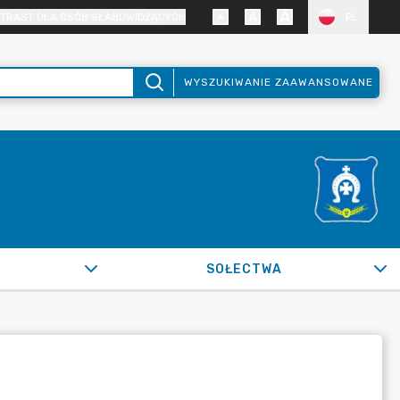
TRAST DLA OSÓB SŁABOWIDZĄCYCH
PL
WYSZUKIWANIE ZAAWANSOWANE
SOŁECTWA