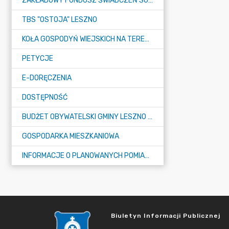
ZAKŁADOWY FUNDUSZ ŚWIADCZEŃ SOCJALNYCH (ZFŚS)
TBS "OSTOJA" LESZNO
KOŁA GOSPODYŃ WIEJSKICH NA TERENIE GMINY LESZNO
PETYCJE
E-DORĘCZENIA
DOSTĘPNOŚĆ
BUDŻET OBYWATELSKI GMINY LESZNO NA 2026 ROK
GOSPODARKA MIESZKANIOWA
INFORMACJE O PLANOWANYCH POMIARACH PÓL ELEKTROMAGNETYCZNYCH
Biuletyn Informacji Publicznej