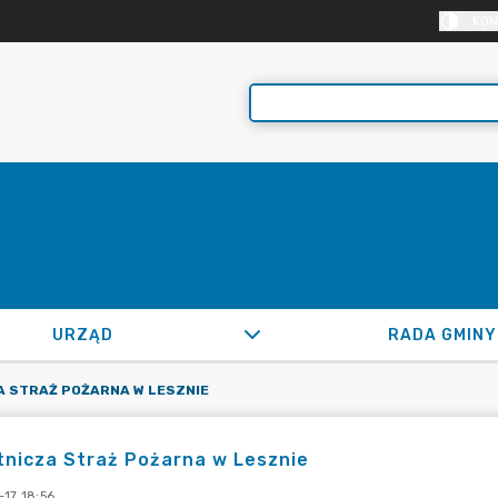
KON
URZĄD
RADA GMINY
 STRAŻ POŻARNA W LESZNIE
nicza Straż Pożarna w Lesznie
-17 18:56