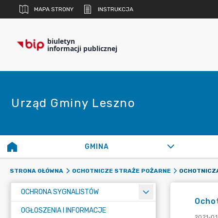
MAPA STRONY
INSTRUKCJA
biuletyn
informacji publicznej
Urząd Gminy Leszno
GMINA
OCHOTNICZA
STRONA GŁÓWNA
OCHOTNICZE STRAŻE POŻARNE
OCHRONA SYGNALISTÓW
Ochot
OGŁOSZENIA I INFORMACJE
2021-01